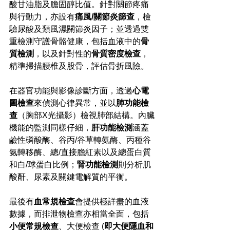
酸甘油脂及膽固醇比值。針對關節疼痛
與行動力，亦設有
痛風/關節炎篩查
，檢
驗尿酸及類風濕關節炎因子；並透過雙
重檢測守護骨骼健康，包括血液中的
骨
質檢測
，以及針對性的
骨質密度檢查
，
精準掃描腰椎及股骨，評估骨折風險。
在器官功能與影像診斷方面，透過
心電
圖檢查
來偵測心律異常，並以
肺功能檢
查
（胸部X光攝影）檢視肺部結構。內臟
機能的監測同樣仔細，
肝功能檢測
涵蓋
鹼性磷酸酶、谷丙/谷草轉氨酶、丙種谷
氨轉移酶、總/直接膽紅素以及總蛋白質
和白/球蛋白比例；
腎功能檢測
則分析肌
酸酐、尿素及關鍵電解質的平衡。
最後有
血常規檢查
會提供極詳盡的血液
數據，而排泄物檢查亦相當全面，包括
小便常規檢查
、大便檢查 (
即大便隱血和