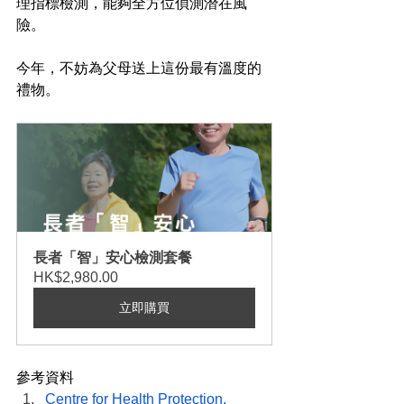
理指標檢測，能夠全方位偵測潛在風
險。
今年，不妨為父母送上這份最有溫度的
禮物。
長者「智」安心檢測套餐
HK$2,980.00
立即購買
參考資料
Centre for Health Protection, 