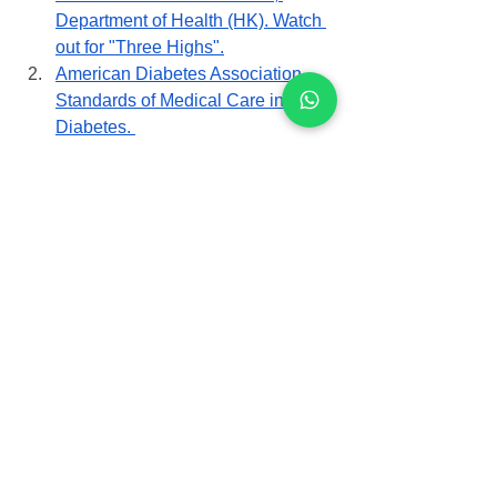
Department of Health (HK). Watch 
out for "Three Highs".
American Diabetes Association. 
Standards of Medical Care in 
Diabetes. 
The Osteoporosis Society of Hong 
Kong. Clinical Guideline on the 
Management of Osteoporosis. 
Department of Health (HK). 
Colorectal Cancer Screening 
Programme.
National Kidney Foundation. 
Chronic Kidney Disease in the 
Elderly.
體檢服務
查看全部
最新文章