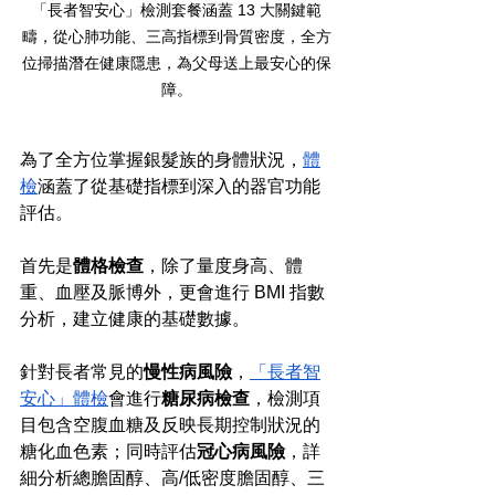
「長者智安心」檢測套餐涵蓋 13 大關鍵範
疇，從心肺功能、三高指標到骨質密度，全方
位掃描潛在健康隱患，為父母送上最安心的保
障。
為了全方位掌握銀髮族的身體狀況，
體
檢
涵蓋了從基礎指標到深入的器官功能
評估。
首先是
體格檢查
，除了量度身高、體
重、血壓及脈博外，更會進行 BMI 指數
分析，建立健康的基礎數據。
針對長者常見的
慢性病風險
，
「長者智
安心」體檢
會進行
糖尿病檢查
，檢測項
目包含空腹血糖及反映長期控制狀況的
糖化血色素；同時評估
冠心病風險
，詳
細分析總膽固醇、高/低密度膽固醇、三