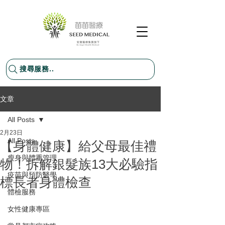
搜尋服務..
文章
All Posts
2月23日
All Posts
【身體健康】給父母最佳禮
瘦身與體重管理
物！拆解銀髮族13大必驗指
疫苗與預防醫學
標長者身體檢查
體檢服務
女性健康專區