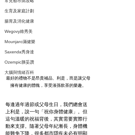
常見都市病攻略
生育及家庭計劃
腸胃及消化健康
Wegovy維秀美
Mounjaro滿健樂
Saxenda秀身達
Ozempic胰妥讚
大腦與情緒百科
最好的禮物不是昂貴補品、利是，而是讓父母
擁有健康的體魄，享受湊孫飲茶的樂趣。
每逢過年過節或父母生日，我們總會送
上利是，說一句「祝你身體健康」。但
這句溫暖的祝福背後，其實需要實際行
動來支撐。隨著父母年紀漸長，身體機
能難免下降，很多都市隱疾未必有明顯