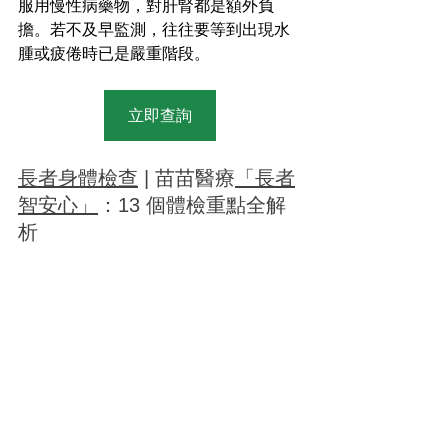
服用慢性病藥物，對肝腎都是額外負
擔。若不及早監測，往往要等到出現水
腫或疲倦時已是嚴重階段。
立即查詢
長者身體檢查
 | 苗苗醫療
「長者
智安心」
：13 個體檢重點全解
析