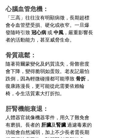
心腦血管危機：
「三高」往往沒有明顯病徵，長期超標
會令血管壁受損、硬化或收窄。一旦爆
發隨時引致 
冠心病 
或 
中風
，嚴重影響長
者的活動能力，甚至威脅生命。
骨質疏鬆：
隨著荷爾蒙變化及鈣質流失，骨骼密度
會下降，變得脆弱如蛋殼。老友記最怕
跌倒，因為輕微碰撞都可能導致
 骨折
，
復康路漫長，更可能從此需要依賴輪
椅，令生活質素大打折扣。
肝腎機能衰退：
人體器官就像機器零件，用久了難免會
有磨損。長者的 
肝臟
及
腎臟 
過濾毒素的
功能會自然減弱，加上不少長者需長期