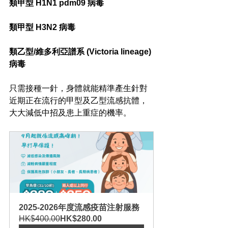
類甲型 H1N1 pdm09 病毒
類甲型 H3N2 病毒
類乙型/維多利亞譜系 (Victoria lineage) 
病毒
只需接種一針，身體就能精準產生針對
近期正在流行的甲型及乙型流感抗體，
大大減低中招及患上重症的機率。
2025-2026年度流感疫苗注射服務
HK$400.00
HK$280.00