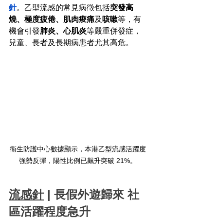
針
。乙型流感的常見病徵包括
突發高
燒、極度疲倦、肌肉痠痛
及
咳嗽
等，有
機會引發
肺炎、心肌炎
等嚴重併發症，
兒童、長者及長期病患者尤其高危。
衞生防護中心數據顯示，本港乙型流感活躍度
強勢反彈，陽性比例已飆升突破 21%。
流感針
 | 長假外遊歸來 社
區活躍程度急升