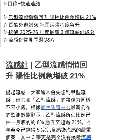
✨目錄+快速連結
▷
乙型流感悄悄回升 陽性比例急增破 21%
▷
長假外遊歸來 社區活躍程度急升
▷
拆解 2025-26 年度最新 3 價流感針成分
▷
流感針常見問題Q&A
流感針
 | 乙型流感悄悄回
升 陽性比例急增破 21%
提起流感，大家通常會先想到甲型流
感，但其實「乙型流感」的殺傷力同樣
不容小覷。根據
衞生防護中心
最新公布
的監測數據顯示，乙型流感所佔比例已
由一月底的約 6% 急升至超過 21%。今
年至今已錄得 5 宗兒童感染流感的嚴重
個案，其中 3 宗更是完全沒有接種
流感