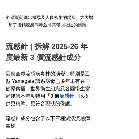
外遊期間進出機場及人多密集的場所，大大增
加了接觸流感病毒並將其帶回社區的風險。
流感針
 | 拆解 2025-26 年
度最新 3 價
流感針
成分
因應全球流感病毒株的演變，特別是乙
型 Yamagata 譜系病毒已多年未有在自
然界傳播，世界衞生組織及各國衞生當
局建議本年度轉用
「3 價
流感針
」
以提
供更精準、更符合現狀的保護。
流感針成分包含了以下三種滅活流感病
毒株：