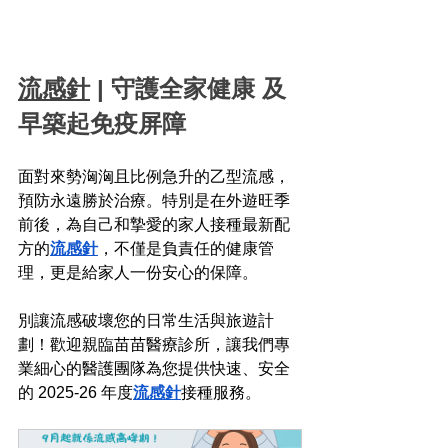
流感針
 | 守護全家健康 及
早築起免疫屏障
面對來勢洶洶且比例急升的乙型流感，
預防永遠勝於治療。特別是在外遊旺季
前後，為自己和摯愛的家人接種最新配
方的
流感針
，不僅是負責任的健康管
理，更是給家人一份安心的保障。
別讓流感破壞您的日常生活與旅遊計
劃！歡迎親臨苗苗醫療診所，讓我們專
業細心的醫護團隊為您提供快速、安全
的 2025-26 年度
流感針
接種服務。