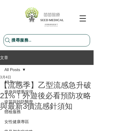
搜尋服務..
文章
All Posts
3月4日
All Posts
【流感季】乙型流感急升破
瘦身與體重管理
21%！外遊後必看預防攻略
疫苗與預防醫學
與最新3價流感針須知
體檢服務
女性健康專區