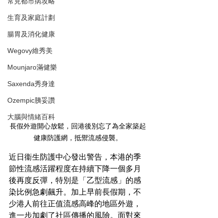
常見都市病攻略
生育及家庭計劃
腸胃及消化健康
Wegovy維秀美
Mounjaro滿健樂
Saxenda秀身達
Ozempic胰妥讚
大腦與情緒百科
長假外遊開心放鬆，回港後別忘了為全家築起
健康防護網，抵禦流感侵襲。
近日衞生防護中心發出警告，本港的季
節性流感活躍程度在持續下降一個多月
後再度反彈，特別是「乙型流感」的感
染比例急劇飆升。加上早前長假期，不
少港人前往正值流感高峰的地區外遊，
進一步加劇了社區傳播的風險。面對來