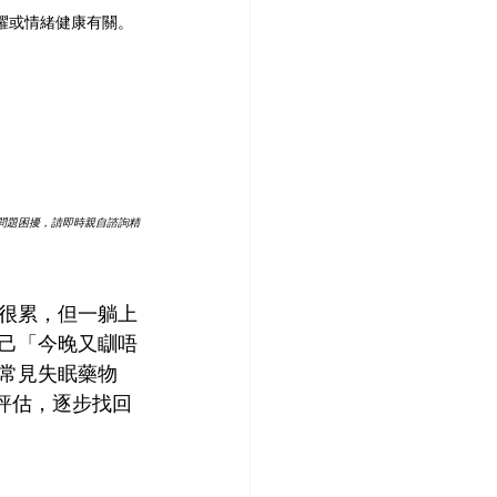
躍或情緒健康有關。
問題困擾，請即時親自諮詢精
很累，但一躺上
己「今晚又瞓唔
常見失眠藥物
專業評估，逐步找回