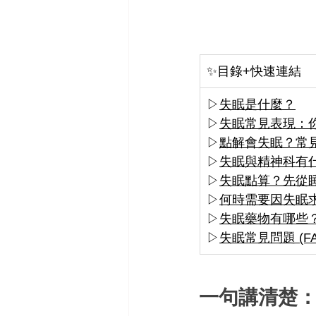
✨目錄+快速連結
▷
失眠是什麼？
▷
失眠常見表現：
▷
點解會失眠？常
▷
失眠與精神科有
▷
失眠點算？先從
▷
何時需要因失眠
▷
失眠藥物有哪些？Mel
▷
失眠常見問題 (FA
一句講清楚