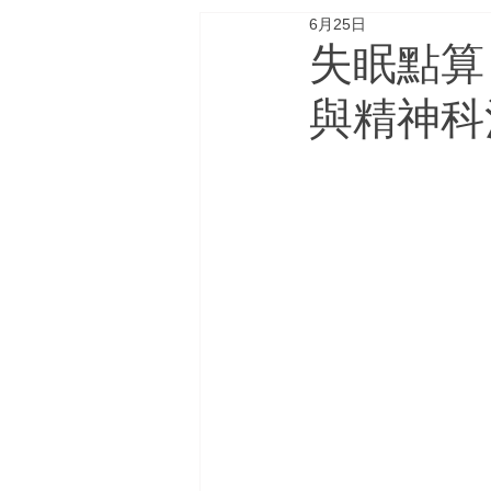
6月25日
生育及家庭計劃
腸胃及
失眠點算
與精神科
Ozempic胰妥讚
大腦與