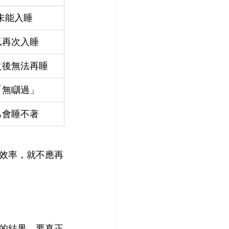
仍未能入睡
以再次入睡
之後無法再睡
「無瞓過」
己會睡不著
效率，就不應再
的結果。要真正