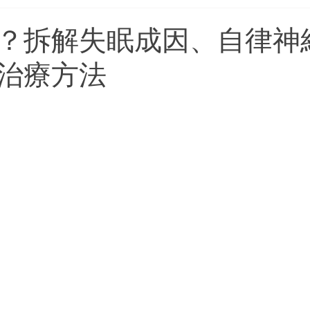
消化健康
Wegovy維秀美
Mounjaro滿健樂
S
？拆解失眠成因、自律神
治療方法
情緒百科