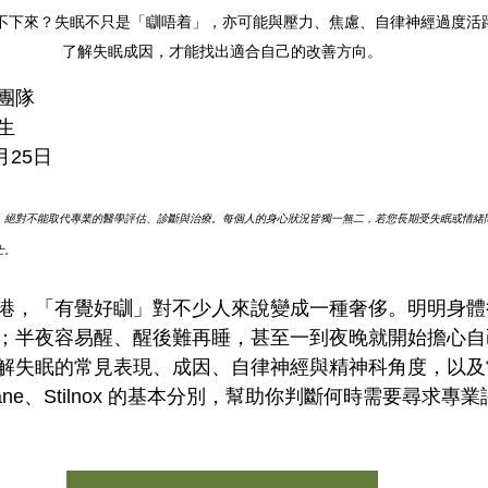
不下來？失眠不只是「瞓唔着」，亦可能與壓力、焦慮、自律神經過度活
了解失眠成因，才能找出適合自己的改善方向。
團隊
生
月25日
，絕對不能取代專業的醫學評估、診斷與治療。每個人的身心狀況皆獨一無二，若您長期受失眠或情緒
士。
港，「有覺好瞓」對不少人來說變成一種奢侈。明明身體
；半夜容易醒、醒後難再睡，甚至一到夜晚就開始擔心自
解失眠的常見表現、成因、自律神經與精神科角度，以及
Imovane、Stilnox 的基本分別，幫助你判斷何時需要尋求