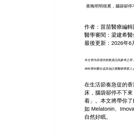
夜晚明明很累，腦袋卻停
作者：苗苗醫療編輯
醫學審閱：梁建希醫
最後更新：2026年
6
本文章內容僅供衛教資訊與參考之用
神科專科醫生或其他註冊醫療專業人
在生活節奏急促的香
床，腦袋卻停不下來
着」。本文將帶你了
如 Melatonin、
自然好眠。