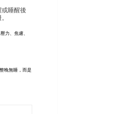
醒或睡醒後
礙。
與壓力、焦慮、
整晚無睡，而是