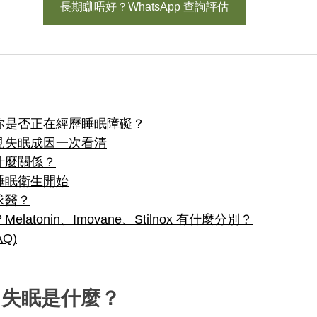
長期瞓唔好？WhatsApp 查詢評估
你是否正在經歷睡眠障礙？
見失眠成因一次看清
什麼關係？
睡眠衛生開始
求醫？
atonin、Imovane、Stilnox 有什麼分別？
Q)
：失眠是什麼？