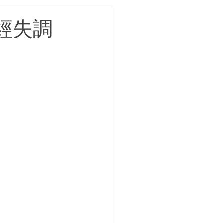
axenda秀身達
經失調