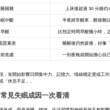
入睡困難
上床後超過 30 分鐘
睡眠中斷
半夜經常醒來，醒後難
早醒
比預定時間早醒幾小時，
眠質素差
睡醒後仍然疲倦，好像
睡前焦慮
一到夜晚就開始擔心自
現，並開始影響日間集中力、記憶力、情緒穩定度或工作
或「休息不足」。
？常見失眠成因一次看清
因造成，而是身體、情緒、生活習慣和神經系統互相影響