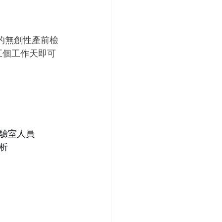
的無創性產前檢
五個工作天即可
驗室人員
析