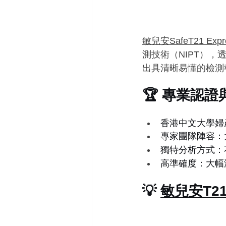
敏兒安SafeT21 Expr
測技術（NIPT）
出具清晰易懂的檢測
🏆 專業認
香港中文大學婦
專家團隊陣容：
獨特分析方式：
高準確度：大幅
💡 
敏兒安T2