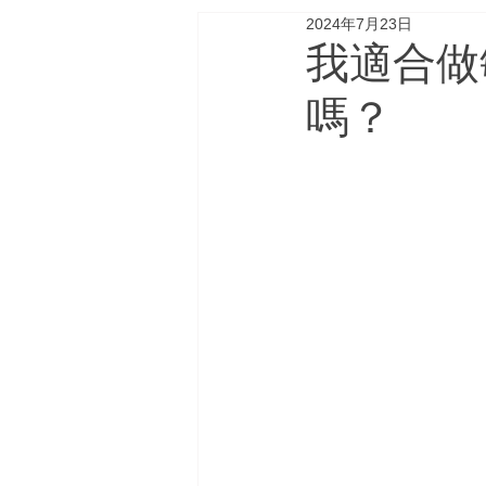
2024年7月23日
生育及家庭計劃
腸胃及
我適合做
嗎？
Ozempic胰妥讚
大腦與