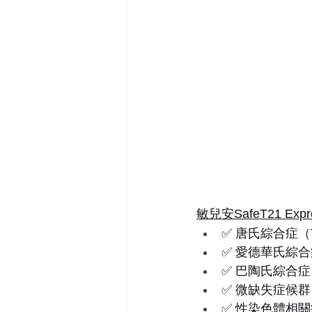
敏兒安SafeT21 Expr
✅ 唐氏綜合症（
✅ 愛德華氏綜合
✅ 巴陶氏綜合症
✅ 微缺失症候群
✅ 性染色體相