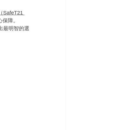
SafeT21 
心保障。
出最明智的選