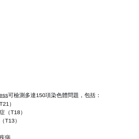
ess
可檢測多達150項染色體問題，包括：
T21）
症（T18）
（T13）
關疾病