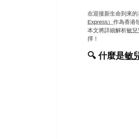
在迎接新生命到來的
Express）
作為香港
本文將詳細解析
敏兒
擇！
🔍 什麼是
敏兒