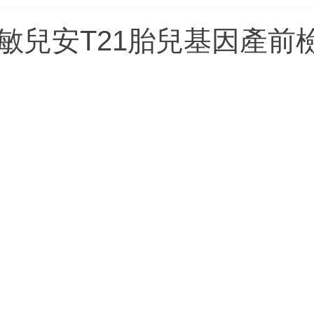
消化健康
Wegovy維秀美
Mounjaro滿健樂
S
敏兒安T21胎兒基因產前
情緒百科