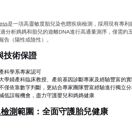
ess
是一項高靈敏度胎兒染色體疾病檢測，採用現有專利
，透過分析媽媽和胎兒的遊離DNA進行高通量測序，僅需約
報告（陽性或陰性）。
證與技術保證
產科學系專家認可
大學婦產科臨床教授、
產前基因診斷
專家及經驗豐富的實
不僅依靠數字判斷，更結合專家團隊豐富經驗進行獨立分
減低誤報機會，盡力守護嬰兒和媽媽健康
1檢測
範圍：全面守護胎兒健康