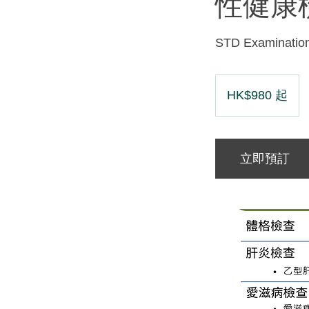
性健康
STD Examinatio
980
港
HK$980 起
元
起
立即預訂