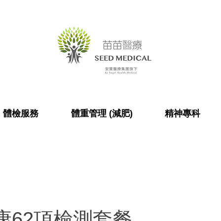
體檢服務
體重管理 (減肥)
精神專科
康62項檢測套餐