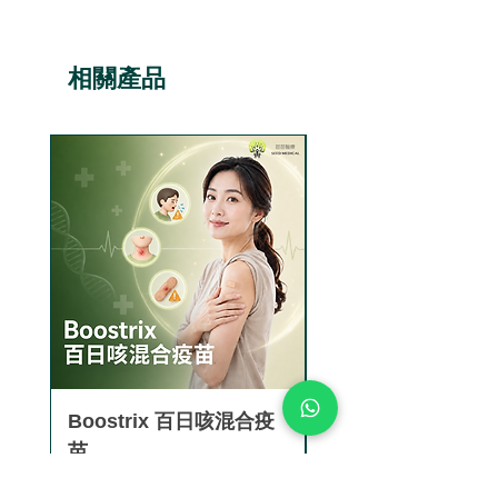
時減少傳播給伴侶的風險，共
同建立群體免疫。
相關產品
Q5. 接種HPV疫苗後多久可以
懷孕？
建議完成整個疫苗系列（2或3
劑）後一個月再開始懷孕計
劃，以確保疫苗發揮最佳效
果。
Q6. 9合1HPV疫苗與4價疫苗
有什麼區別？
9合1疫苗比4價多預防5種高危
HPV類型（31, 33, 45, 52,
58），對子宮頸癌的整體預防
率從70%提升至90%。
Boostrix 百日咳混合疫
【香港正貨供應認
Q7. HPV疫苗有年齡上限嗎？
苗
Saxenda®秀身達
香港註冊接種年齡為9-45歲，
減肥針 (3盒9支)
價格
HK$1,280.00