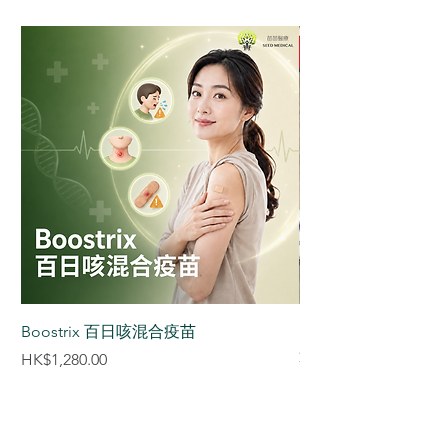
後保護效果最佳，能提供
仍應根據醫生建議定期進行子
要追加劑量。
近乎100%的保護。
宮頸抹片檢查，雙管齊下才是
Q2. 已經有性行為接種還有用
已有性行為人士
最全面的保護。
嗎？
仍可預防未曾感染的HPV
有用。即使已有性行為，仍可
類型，減少感染新類型的
預防未曾感染的HPV類型。研
風險。
究顯示45歲以下人士接種仍能
提供良好保護。
Q3. 接種HPV疫苗前需要先做
HPV檢測嗎？
不需要。無論是否已感染
HPV，都不需先進行檢測即可
接種，疫苗能預防其他未感染
Boostrix 百日咳混合疫苗
【香港正貨供應認証】S
的類型。
達減肥筆 減肥針 (3盒
價格
HK$1,280.00
Q4. 男性為什麼要接種HPV疫
價格
HK$8,880.00
苗？
男性接種可預防肛門癌、口咽
癌、陰莖癌及生殖器濕疣，同