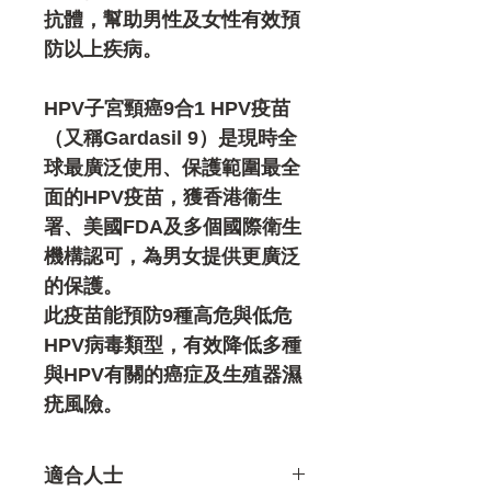
抗體，幫助男性及女性有效預
防以上疾病。
HPV子宮頸癌9合1 HPV疫苗
（又稱Gardasil 9）是現時全
球最廣泛使用、保護範圍最全
面的HPV疫苗，獲香港衞生
署、美國FDA及多個國際衛生
機構認可，為男女提供更廣泛
的保護。
此疫苗能預防9種高危與低危
HPV病毒類型，有效降低多種
與HPV有關的癌症及生殖器濕
疣風險。
適合人士