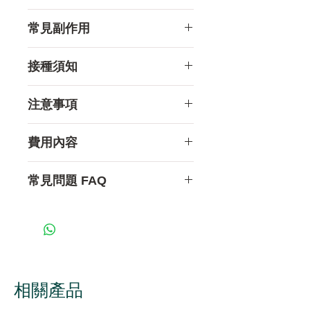
9歲或以上男女均可接種
常見副作用
對象包括：
青少年（建議接種年齡：
HPV疫苗經全球超過1億人
接種須知
9-14歲）
接種，安全記錄良好。常見
青春期前接種能產生更強
輕微副作用包括：
接種前可正常進食
注意事項
的免疫反應，且通常在開
注射部位紅腫、痛楚
如當日身體不適（如發燒、
始性行為前接種，保護效
輕微發燒或疲倦
感染）應延後接種
費用內容
果最理想。
頭痛、肌肉痛（一般1–2天
已感染HPV的人仍可接種疫
已感染HPV的人：仍可接種
青年及成人（15歲或以
內消退）
苗以預防其他類型感染
疫苗以預防其他未感染的
問診評估
常見問題 FAQ
上）
嚴重過敏反應極為罕見。接
HPV類型
疫苗注射與觀察
即使已有性行為，仍可預
種後觀察15分鐘以確保安
孕婦：建議延遲至分娩後接
正式接種記錄文件
Q1. HPV疫苗的有效期是多
防未曾感染的HPV類型。
全。
種
接種日期提醒及後續安排
久？
香港衛生防護中心建議26
哺乳期間：可以接種HPV疫
目前研究顯示，HPV疫苗提供
歲以下人士優先接種。
苗
的保護至少可維持10年以上，
未有性經驗人士
HPV疫苗不能取代子宮頸抹片
長期研究仍在進行中。現有數
相關產品
從未接觸HPV病毒，接種
檢查！即使已完成接種，女性
據顯示保護效果持久，未必需