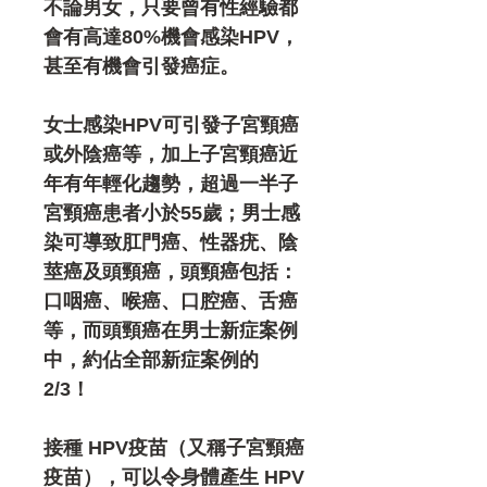
不論男女，只要曾有性經驗都
會有高達80%機會感染HPV，
甚至有機會引發癌症。
女士感染HPV可引發子宮頸癌
或外陰癌等，加上子宮頸癌近
年有年輕化趨勢，超過一半子
宮頸癌患者小於55歲；男士感
染可導致肛門癌、性器疣、陰
莖癌及頭頸癌，頭頸癌包括：
口咽癌、喉癌、口腔癌、舌癌
等，而頭頸癌在男士新症案例
中，約佔全部新症案例的
2/3！
接種 HPV疫苗（又稱子宮頸癌
疫苗），可以令身體產生 HPV