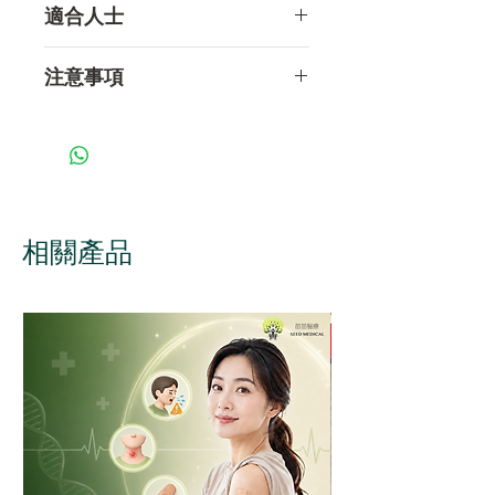
適合人士
常到訪或居住中至高風險感
注意事項
染地區人士
經常接受輸血或血液製成品
疫苗需於6個月內注射三劑，
的人士
第二劑可於注射第一劑後1個
​愛滋病病毒患者
月內注射，第三劑可於注射第
男同性戀或雙性戀者
二劑後5個月內注射。三劑
家人或伴侶帶有甲、乙肝病
後，人體才可產生足夠抗體抵
相關產品
毒
禦甲型及乙型肝炎病毒，並終
慢性肝病患者
身免疫。
工作上需接觸病人血液或體
不適合接種甲乙型肝炎混合疫
液的醫護人員
苗的人士？
洗腎人士
凡對疫苗或接受乙型肝炎疫
工作上會接觸病人血液或體
苗後有過敏反應、正在患有
液的醫護人員
嚴重發熱的人士、對酵母
(做麵包的材料) 曾有嚴重過