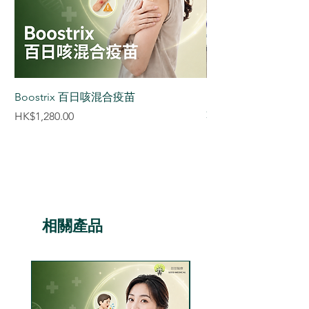
敏反應的兒童。
Boostrix 百日咳混合疫苗
【香港正貨供應認証】S
達減肥筆 減肥針 (3盒
價格
HK$1,280.00
價格
HK$8,880.00
相關產品