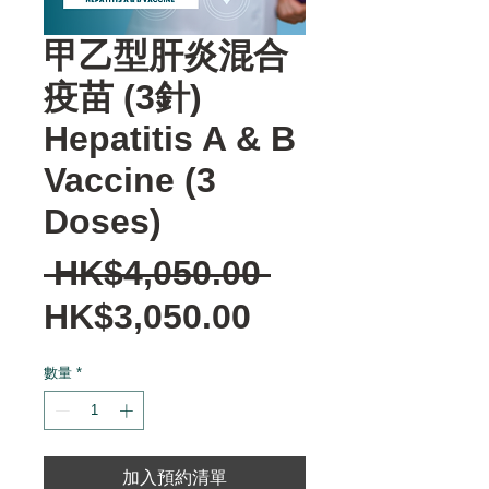
甲乙型肝炎混合
疫苗 (3針)
Hepatitis A & B
Vaccine (3
Doses)
一
 HK$4,050.00 
促
般
HK$3,050.00
銷
價
數量
*
價
格
格
加入預約清單