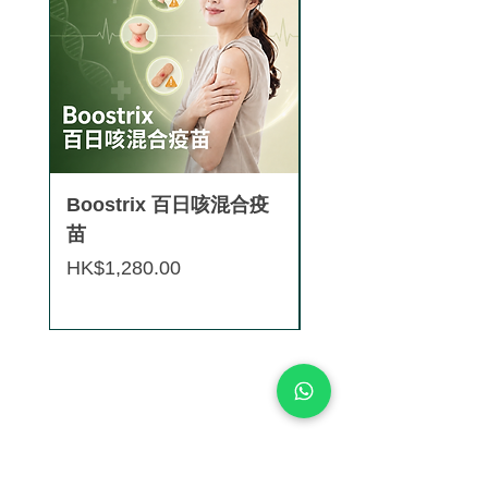
Boostrix 百日咳混合疫
【香港正貨供應認
苗
Saxenda®秀身達
減肥針 (3盒9支)
價格
HK$1,280.00
價格
HK$8,880.00