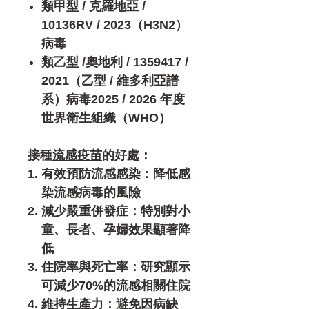
類甲型 / 克羅地亞 /
10136RV / 2023（H3N2）
病毒
類乙型 /奧地利 / 1359417 /
2021（乙型 / 維多利亞譜
系）病毒2025 / 2026 年度
世界衛生組織（WHO）
接種
流感疫苗
的好處：
有效預防流感感染：降低感
染流感病毒的風險
減少嚴重併發症：特別對小
童、長者、孕婦效果顯著降
低
住院率與死亡率：研究顯示
可減少70%的流感相關住院
維持生產力：避免因病缺