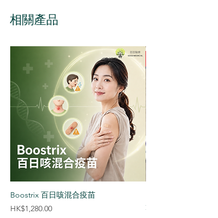
肺炎
這些症狀通常會在1-2天內自
毒，不能預防一般傷風或其他
孕婦：接種既能保護孕婦，
然消退，可透過休息和補充水
呼吸道感染。但即使接種後感
相關產品
也能通過胎盤傳遞抗體保護
分緩解。嚴重過敏反應極為罕
染，症狀通常較輕微，恢復也
新生兒
見，如出現呼吸困難、臉部腫
更快。
長期病患者：包括糖尿病、
脹或心跳加速等症狀，應立即
Q2. 打流感針後會否生病？
哮喘、心臟病、腎病患者，
求醫。
不會。流感疫苗為滅活或重組
感染風險更高
疫苗，不含具傳染性的活病
醫護人員或照顧者：防止交
毒，因此不會導致流感。部分
叉感染，保護病人及自身
人可能出現輕微副作用，但這
與小童或長者同住人士：建
是身體建立免疫的正常反應。
立家庭防護網，間接保護家
Q3. 小朋友打流感針安全嗎？
人
安全。香港衞生署及世界衞生
組織均建議6個月或以上嬰幼
兒接種，以減少重症及交叉感
染。兒童劑量經過嚴格測試，
Boostrix 百日咳混合疫苗
【香港正貨供應認証】S
安全性有保障。
達減肥筆 減肥針 (3盒
價格
HK$1,280.00
Q4. 流感疫苗是什麼品牌？