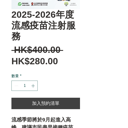
2025-2026年度
流感疫苗注射服
務
一
 HK$400.00 
促
般
HK$280.00
銷
價
數量
*
價
格
格
加入預約清單
流感季節將於9月起進入高
峰，建議市民盡早接種疫苗，