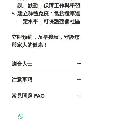
課、缺勤，保障工作與學習
建立群體免疫：當接種率達
一定水平，可保護整個社區
立即預約，及早接種，守護您
與家人的健康！
適合人士
適合6個月嬰兒或以上人士。
注意事項
高風險群組(建議優先接種):
嬰幼兒及兒童（6個月至12
大多數人接種流感針後只會出
常見問題 FAQ
歲）：免疫系統尚未完全發
現輕微不適，常見反應包括：
育，易受感染
注射位置紅腫、疼痛或痠痛
Q1. 打流感針會完全防止感冒
65歲或以上長者：免疫力隨
輕微發燒或疲倦感
嗎？
年齡下降，流感易導致嚴重
肌肉痠痛或頭痛
不會。流感疫苗只針對流感病