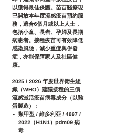
以獲得最佳保護。苗苗醫療現
已開放本年度
流感疫苗
預約服
務，適合6個月或以上人士，
包括小童、長者、孕婦及長期
病患者。接種疫苗可有效降低
感染風險，減少重症與併發
症，亦能保障家人及社區健
康。
2025 / 2026
年度世界衛生組
織（
WHO
）建議接種的三價
流感滅活疫苗病毒成分（以雞
蛋製造）﹕
類甲型 / 維多利亞 / 4897 /
2022（H1N1）pdm09 病
毒