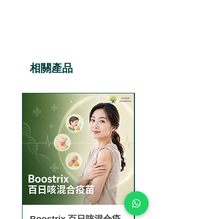
價格
HK$8,880.00
本診所提供的流感疫苗品牌主
要是法國的Sanofi賽諾菲，這
是全球信賴的疫苗生產商，品
質有保證。
Q5. 流感疫苗的有效性可持續
相關產品
多久？
流感疫苗的保護力通常可維持
約6-8個月，足夠覆蓋整個流
感季節。這也是為什麼建議每
年接種的原因。
Q6. 何時是接種流感疫苗的最
佳時機？
香港流感疫苗接種最佳時間是
每年9月至11月，即在流感高
峰期前接種，讓身體有足夠時
間（約2週）產生抗體。
Q7. 孕婦接種流感疫苗對胎兒
Boostrix 百日咳混合疫
【香港正貨供應認