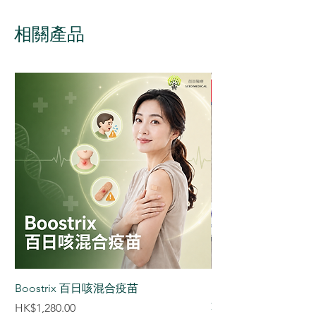
99%。單一荷爾蒙避孕針有效
期為3個月，混合荷爾蒙避孕
相關產品
針有效期為1個月。
Q2.避孕針有什麼副作用？
可能的副作用包括月經不規
律、體重變化、情緒波動等，
通常會在幾個月內會減輕。
Q3.注射後多久開始有效？
如果在月經週期內第1-3天內
注射，避孕效果立即開始。其
他時間注射，建議在注射後的
7天內使用額外避孕措施。
Boostrix 百日咳混合疫苗
【香港正貨供應認証】S
Q4.停止注射後多久可以懷
達減肥筆 減肥針 (3盒
價格
HK$1,280.00
孕？