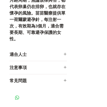
月經周期，無論規律與否，都
代表卵巢仍在排卵，也就存在
懷孕的風險。苗苗醫療提供單
一荷爾蒙避孕針，每注射一
次，有效期為3個月，適合需
要長期、可靠避孕保護的女
性。
適合人士
沒有育兒計劃的女性
注意事項
有血栓病史、嚴重肝病、某些
常見問題
類型癌症、原因不明的陰道出
血等的女性可能不適合使用避
Q1.避孕針的效果如何？
孕針。
荷爾蒙避孕針是高效的避孕方
式，正確使用下成功率超過