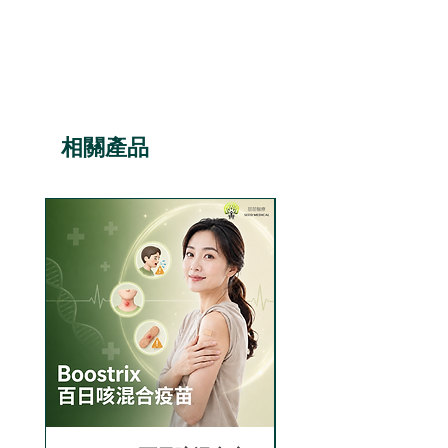
價格
HK$8,880.00
生育能力通常在停止注射後幾
個月內恢復，但每個人情況不
同。單一荷爾蒙避孕針的恢復
時間可能比混合荷爾蒙避孕針
稍長。
相關產品