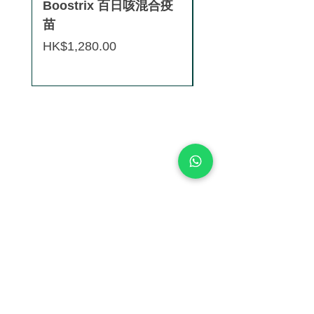
Boostrix 百日咳混合疫
【香港正貨供應認
苗
Saxenda®秀身達
減肥針 (3盒9支)
價格
HK$1,280.00
價格
HK$8,880.00