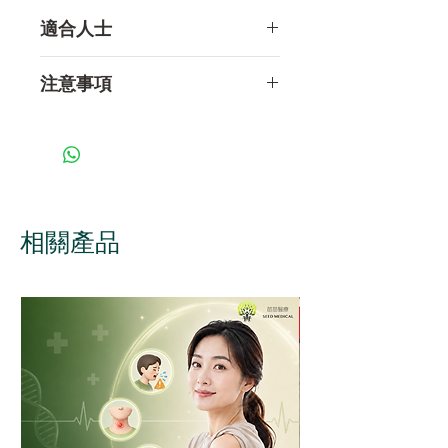
適合人士
建議以下人士都需要接種乙型
注意事項
肝炎疫苗：
所有新生嬰兒
整個接種程序需要注射共三劑
慢性乙型肝炎患者的家庭成
疫苗，完成接種第一劑後一個
員
月接種第二劑，及於第二劑後
性接觸者
五個月接種 第三劑。
愛滋病病毒感染者
不適合接種乙型肝炎疫苗的人
相關產品
注射毒品人士
士？
經常接受血液或血液製成品
如果對乙型肝炎疫苗中的任
的人士
何成份（例如﹕酵母）產生
洗腎人士
過敏反應的人士，不應接種
工作上會接觸病人血液或體
疫苗
液的醫護人員