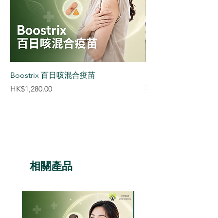
Boostrix 百日咳混合疫苗
【香港正貨供應認証】S
達減肥筆 減肥針 (3盒
價格
HK$1,280.00
價格
HK$8,880.00
相關產品