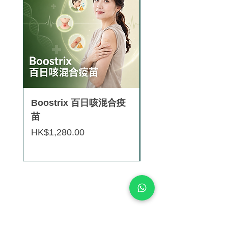
Boostrix 百日咳混合疫
【香港正貨供應認
苗
Saxenda®秀身達
減肥針 (3盒9支)
價格
HK$1,280.00
價格
HK$8,880.00