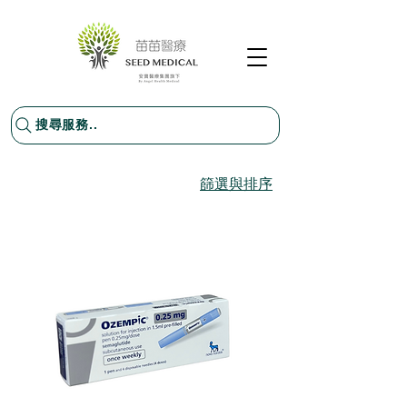
搜尋服務..
篩選與排序