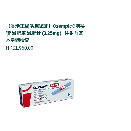
【香港正貨供應認証】Ozempic®胰妥
讚 減肥筆 減肥針 (0.25mg) | 注射前基
本身體檢查
價格
HK$1,950.00