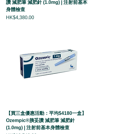
讚 減肥筆 減肥針 (1.0mg) | 注射前基本
身體檢查
價格
HK$4,380.00
【買三盒優惠活動：平均$4180一盒】
Ozempic®胰妥讚 減肥筆 減肥針
(1.0mg) | 注射前基本身體檢查