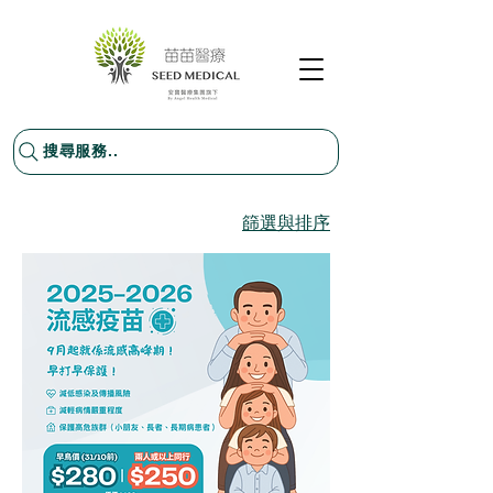
搜尋服務..
篩選與排序