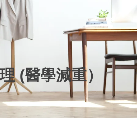
理 (醫學減重）