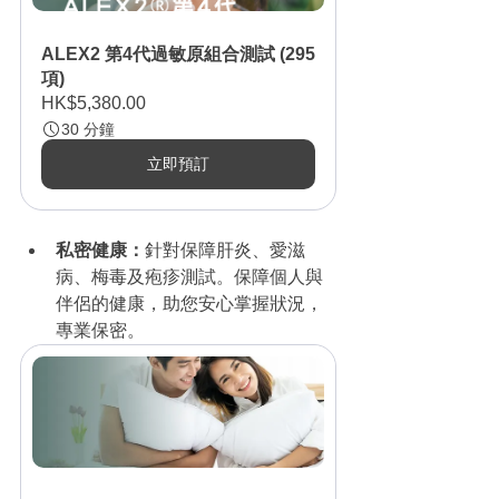
ALEX2 第4代過敏原組合測試 (295
項)
HK$5,380.00
30 分鐘
立即預訂
私密健康：
針對保障肝炎、愛滋
病、梅毒及疱疹測試。保障個人與
伴侶的健康，助您安心掌握狀況，
專業保密。