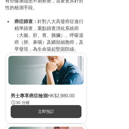
有些健康隱患不易察覺，需要更具針對
性的檢測手段。
癌症篩查：
針對八大高發癌症進行
精準篩查，重點篩查消化系統癌
（大腸、肝、胃、胰臟）、呼吸道
癌（肺、鼻咽）及鱗狀細胞癌，及
早發現，為生命築起堅固防線。
男士專享癌症檢測
HK$2,980.00
30 分鐘
立即預訂