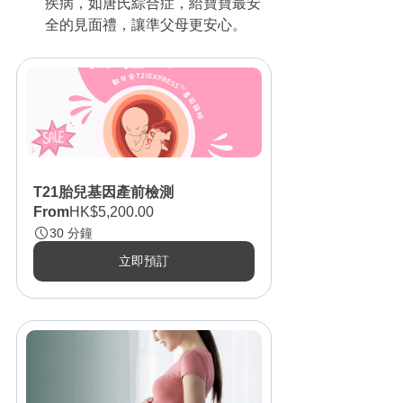
疾病，如唐氏綜合症，給寶寶最安
全的見面禮，讓準父母更安心。
T21胎兒基因產前檢測
From
HK$5,200.00
30 分鐘
立即預訂