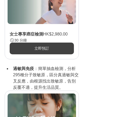
女士專享癌症檢測
HK$2,980.00
30 分鐘
立即預訂
過敏與免疫
：簡單抽血檢測，分析
295種分子致敏原，區分真過敏與交
叉反應，由根源找出致敏原，告別
反覆不適，提升生活品質。