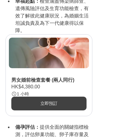
幸福起點：
檢查涵蓋傳染病篩查、
遺傳風險評估及生育功能檢查，有
效了解彼此健康狀況，為婚姻生活
坦誠負責及為下一代健康得以保
障。
男女婚前檢查套餐 (兩人同行)
HK$4,380.00
1 小時
立即預訂
備孕評估：
提供全面的關鍵指標檢
測，評估卵巢功能、卵子庫存量及