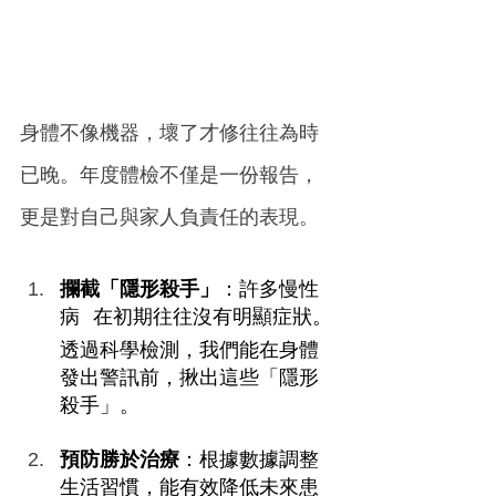
身體不像機器，壞了才修往往為時
已晚。年度體檢不僅是一份報告，
更是對自己與家人負責任的表現。
攔截「隱形殺手」
：許多慢性
病
在初期往往沒有明顯症狀。
(高血壓、糖尿病、早期癌症)
透過科學檢測，我們能在身體
發出警訊前，揪出這些「隱形
殺手」。
預防勝於治療
：根據數據調整
生活習慣，能有效降低未來患