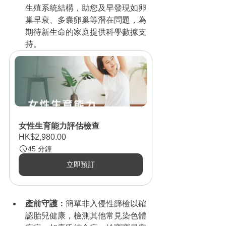
生殖系統結構，助您及早發現如卵
巢早衰、多囊卵巢等潛在問題，為
期待新生命的家庭提供科學數據支
持。
女性生育能力評估檢查
HK$2,980.00
45 分鐘
立即預訂
產前守護：
簡單非入侵性篩檢以確
認胎兒健康，檢測其他常見染色體