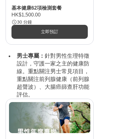
基本健康62項檢測套餐
HK$1,500.00
30 分鐘
立即預訂
男士專屬：
針對男性生理特徵
設計，守護一家之主的健康防
線。重點關注男士常見項目，
重點關注前列腺健康（前列腺
超聲波）、大腸癌篩查肝功能
評估。