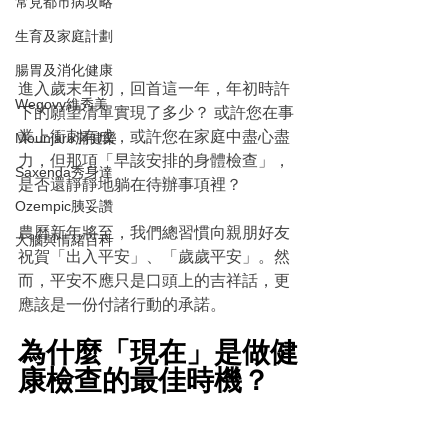
常見都市病攻略
生育及家庭計劃
腸胃及消化健康
進入歲末年初，回首這一年，年初時許
Wegovy維秀美
下的願望清單實現了多少？ 或許您在事
業上衝刺有成，或許您在家庭中盡心盡
Mounjaro滿健樂
力，但那項「早該安排的身體檢查」，
Saxenda秀身達
是否還靜靜地躺在待辦事項裡？
Ozempic胰妥讚
農曆新年將至，我們總習慣向親朋好友
大腦與情緒百科
祝賀「出入平安」、「歲歲平安」。然
而，平安不應只是口頭上的吉祥話，更
應該是一份付諸行動的承諾。
為什麼「現在」是做健
康檢查的最佳時機？