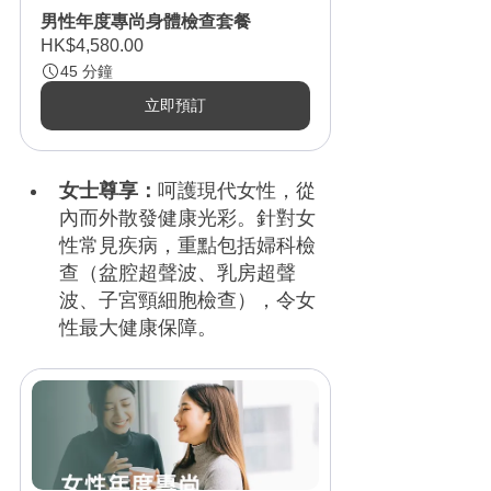
男性年度專尚身體檢查套餐
HK$4,580.00
45 分鐘
立即預訂
女士尊享：
呵護現代女性，從
內而外散發健康光彩。針對女
性常見疾病，重點包括婦科檢
查（盆腔超聲波、乳房超聲
波、子宮頸細胞檢查），令女
性最大健康保障。