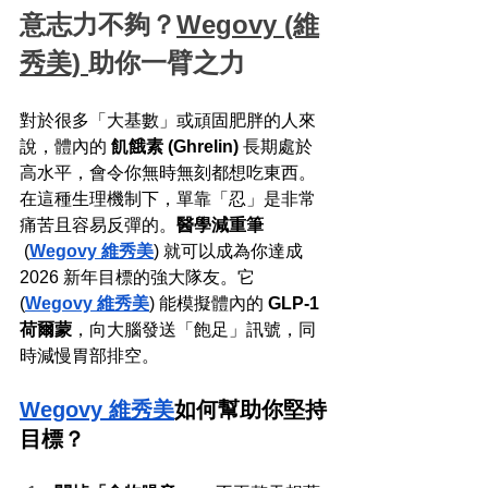
意志力不夠？
Wegovy (維
秀美) 
助你一臂之力
對於很多「大基數」或頑固肥胖的人來
說，體內的 
飢餓素 (Ghrelin)
 長期處於
高水平，會令你無時無刻都想吃東西。
在這種生理機制下，單靠「忍」是非常
痛苦且容易反彈的。
醫學減重筆 
 (
Wegovy 維秀美
) 就可以成為你達成 
2026 新年目標的強大隊友。它 
(
Wegovy 維秀美
) 能模擬體內的 
GLP-1 
荷爾蒙
，向大腦發送「飽足」訊號，同
時減慢胃部排空。
Wegovy 維秀美
如何幫助你堅持
目標？