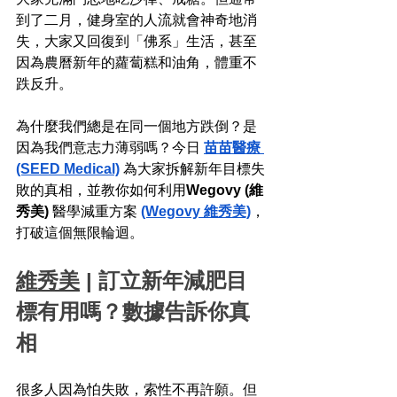
到了二月，健身室的人流就會神奇地消
失，大家又回復到「佛系」生活，甚至
因為農曆新年的蘿蔔糕和油角，體重不
跌反升。
為什麼我們總是在同一個地方跌倒？是
因為我們意志力薄弱嗎？今日 
苗苗醫療 
(SEED Medical)
 為大家拆解新年目標失
敗的真相，並教你如何利用
Wegovy (維
秀美) 
醫學減重方案 
(Wegovy 維秀美)
，
打破這個無限輪迴。
維秀美
 | 訂立新年減肥目
標有用嗎？數據告訴你真
相
很多人因為怕失敗，索性不再許願。但