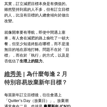
其實，訂立減肥目標本身是有價值的。
雖然堅持到底的人不多，但有訂立目標
的人，比沒有目標的人總會傾向於做出
改變。
就像開車要有導航，即使中間遇上塞
車，有人會在減肥的路上偷吃了一頓大
餐，但至少知道終點在哪裡，而不是漫
無目的地在原地打轉。問題不在於「目
標」，而在於「執行」的方式，以及是
否低估了
生理上的阻力
。
維秀美
 | 為什麼每逢 2 月
特別容易放棄新年目標？
每當新年訂立目標後，往往會遇上
「Quitter’s Day（放棄日）」。放棄潮
通常會在二月，也就是 
農曆新年 (CNY)