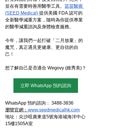
並在有需要時善用醫學工具。
苗苗醫療 
(SEED Medical) 
提供美國 FDA 認可的
全新醫學減重方案，隨時為你提供專業
的醫學減重諮詢及身體檢查服務。
今年，讓我們一起打破「二月放棄」的
魔咒，真正遇見更健康、更自信的自
己！
想了解自己是否適合 Wegovy (維秀美)？
立即 WhatsApp 預約諮詢
WhatsApp 預約諮詢： 3488-3836 
瀏覽官網：
www.seedmedicalhk.com
地址：尖沙咀廣東道5號海港城海洋中心
15樓1505A室