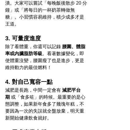
潰。大家可以嘗試「每晚飯後散步 20 分
鐘」或「將每日的一杯奶茶轉做無
糖」。小習慣容易維持，積少成多才是
王道。
3. 可量度進度
除了看體重，你還可以記錄 
腰圍、體脂
率或內臟脂肪等級
。看著數據變化，即
使體重沒變，腰圍瘦了也是進步，更是
維持動力的最佳燃料！
4. 對自己寬容一點
減肥是長跑，中間一定會有 
減肥平台
期
 或「食多咗」的時候。最重要的是心
態調整，如果新年食多了幾塊年糕，不
要因為一次的失誤就全盤放棄，明天重
新開始健康飲食就好。