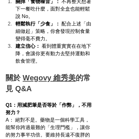
關掉「食物噪音」：
 不再整天想著
下一餐吃什麼，面對全盒也能輕鬆
說 No。
輕鬆執行「少食」：
 配合上述「由
細做起」策略，你會發現控制食量
變得毫不費力。
建立信心：
 看到體重實實在在地下
降，會讓你更有動力去堅持運動和
飲食管理。
關於 
Wegovy 維秀美
的常
見 Q&A
Q1：用減肥筆是否等於「作弊」，不用
努力？ 
A： 絕對不是。藥物是一個科學工具，
能幫你跨過最難的「生理門檻」，讓你
的努力事半功倍。要維持長遠不復胖的