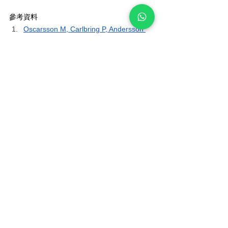
參考資料
Oscarsson M, Carlbring P, Andersson 
G, Rozental A. A large-scale experiment 
on New Year’s resolutions: Approach-
oriented goals are more successful 
than avoidance-oriented goals. PLoS 
One. 2020;15(12):e0244053.
Sumithran P, Prendergast LA, Delbridge 
E, et al. Long-term persistence of 
hormonal adaptations to weight loss. N 
Engl J Med. 2011;365(17):1597-1604.
Wilding JPH, Batterham RL, Calanna S, 
et al. Once-Weekly Semaglutide in 
Adults with Overweight or Obesity. N 
Engl J Med. 2021;384(11):989-1002.
Koliaki C, Spinos T, Spinou Μ, Brinia 
ΜE, Mitsopoulou D, Katsilambros N. 
Defining the Optimal Dietary Approach 