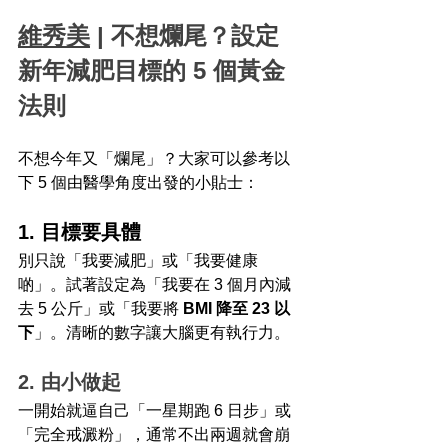
維秀美
 | 不想爛尾？設定
新年減肥目標的 5 個黃金
法則
不想今年又「爛尾」？大家可以參考以
下 5 個由醫學角度出發的小貼士：
1. 目標要具體
別只說「我要減肥」或「我要健康
啲」。試著設定為「我要在 3 個月內減
去 5 公斤」或「我要將 
BMI 降至 23 以
下
」。清晰的數字讓大腦更有執行力。
2. 由小做起
一開始就逼自己「一星期跑 6 日步」或
「完全戒澱粉」，通常不出兩週就會崩