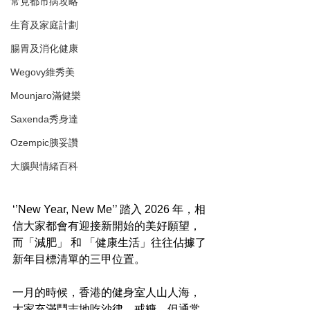
常見都市病攻略
生育及家庭計劃
腸胃及消化健康
Wegovy維秀美
Mounjaro滿健樂
Saxenda秀身達
Ozempic胰妥讚
大腦與情緒百科
‘’New Year, New Me’’ 踏入 2026 年，相
信大家都會有迎接新開始的美好願望，
而「減肥」 和 「健康生活」往往佔據了
新年目標清單的三甲位置。
一月的時候，香港的健身室人山人海，
大家充滿鬥志地吃沙律、戒糖。但通常