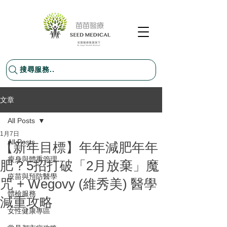
搜尋服務..
文章
All Posts
1月7日
All Posts
【新年目標】年年減肥年年
瘦身與體重管理
肥？5招打破「2月放棄」魔
疫苗與預防醫學
咒 + Wegovy (維秀美) 醫學
體檢服務
減重攻略
女性健康專區