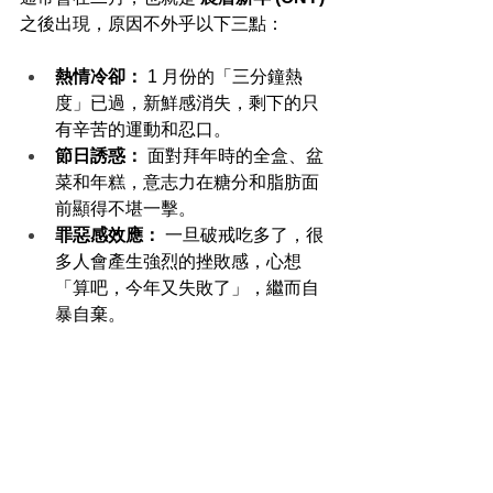
之後出現，原因不外乎以下三點：
熱情冷卻：
 1 月份的「三分鐘熱
度」已過，新鮮感消失，剩下的只
有辛苦的運動和忍口。
節日誘惑：
 面對拜年時的全盒、盆
菜和年糕，意志力在糖分和脂肪面
前顯得不堪一擊。
罪惡感效應：
 一旦破戒吃多了，很
多人會產生強烈的挫敗感，心想
「算吧，今年又失敗了」，繼而自
暴自棄。