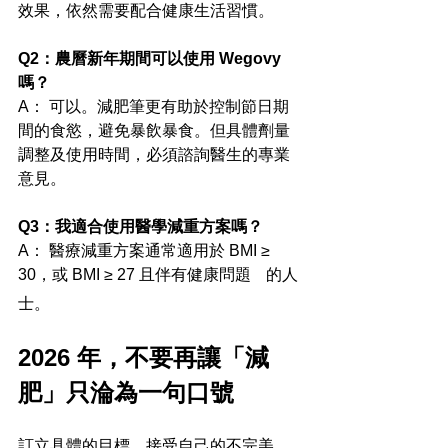
效果，依然需要配合健康生活習慣。
Q2：農曆新年期間可以使用 Wegovy 
嗎？ 
A： 可以。減肥筆更有助於控制節日期
間的食慾，避免暴飲暴食。但具體劑量
調整及使用時間，必須諮詢醫生的專業
意見。
Q3：我適合使用醫學減重方案嗎？ 
A： 醫療減重方案通常適用於 BMI ≥ 
30，或 BMI ≥ 27 且伴有健康問題
的人
（如高血壓、高膽固醇、脂肪肝）
士。
2026 年，不要再讓「減
肥」只淪為一句口號
訂立具體的目標，接受自己的不完美，